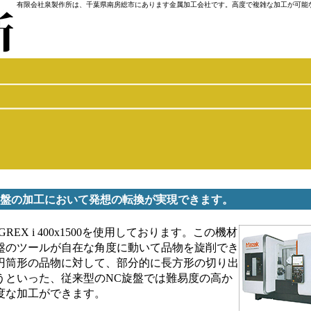
有限会社泉製作所は、千葉県南房総市にあります金属加工会社です。高度で複雑な加工が可能
盤の加工において発想の転換が実現できます。
GREX i 400x1500を使用しております。この機材
盤のツールが自在な角度に動いて品物を旋削でき
円筒形の品物に対して、部分的に長方形の切り出
うといった、従来型のNC旋盤では難易度の高か
度な加工ができます。