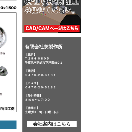
有限会社泉製作所
【住所】
〒２９４-０８０５
千葉県南房総市下滝田880-1
【電話】
０４７０-２０-６１８１
【ＦＡＸ】
０４７０-２０-６１８２
【受付時間】
８:００〜１７:００
【休業日】
土曜(第1・3)・日曜・祝日
会社案内はこちら